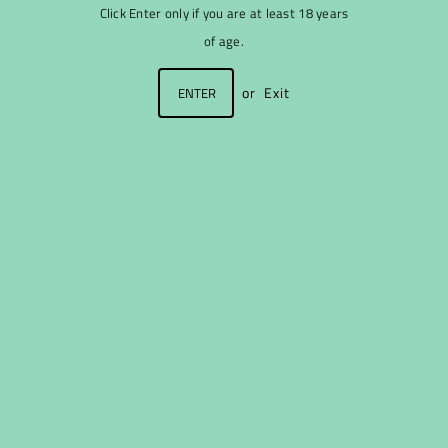
Click Enter only if you are at least 18 years
of age.
or
Exit
ENTER
Uued Mini pudelid!
Eesti esimene mahe vahuvein, mis on pärjatud
Parim
Mahejook 2019 auhinnaga.
Kääritatud meie Telliskivi veinivabrikus ainult mahedatest
rabarberitest.
Sisaldab vähem suhkrut ja on suurema
alkoholisisaldusega, kui meie lipulaev
Rabarbra.
Rabarbra Brut Organic
on
hapukas, värske ja järelmaitselt
rabarberine
. Kuna vein on filtreerimata, võib pudeli põhja
tekkida sade.
Suhkrusisaldus <1.1g/100ml
Sisaldab sulfitit.